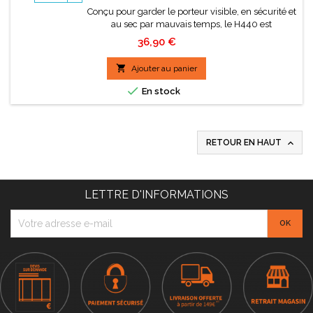
Conçu pour garder le porteur visible, en sécurité et
au sec par mauvais temps, le H440 est
extrêmement pratique et étanche. Il offre un
Prix
36,90 €
rapport qualité-prix exceptionnel et peut être
parfaitement assorti au pantalon de pluie haute

Ajouter au panier
visibilité H441. Ce vêtement peut être facilement
enroulé et rangé lorsqu'il n'est pas utilisé.

En stock

RETOUR EN HAUT
LETTRE D'INFORMATIONS