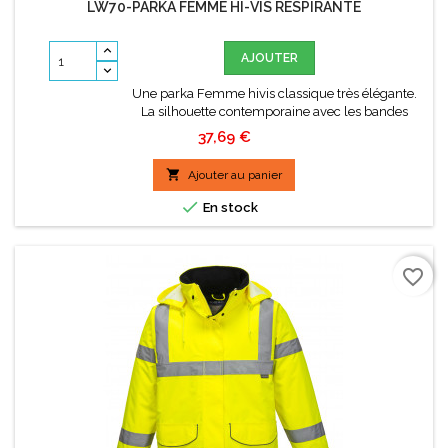
LW70-PARKA FEMME HI-VIS RESPIRANTE
AJOUTER
Une parka Femme hivis classique très élégante.
La silhouette contemporaine avec les bandes
rétro-réfléchissantes angulaire garantit une allure
Prix
37,69 €
élégante et attrayante. Le tissu oxford, respirant et
solide, au dos le pan dépassant couvrant incurvé,

Ajouter au panier
la capuche amovible et les poches zippées
sécurisées le rendent adapté à un grand nombre

En stock
d'environnements de...
favorite_border