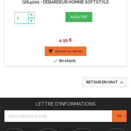
GI64200 - DÉBARDEUR HOMME SOFTSTYLE
AJOUTER
Prix
4,55 €

Ajouter au panier

En stock

RETOUR EN HAUT
LETTRE D'INFORMATIONS