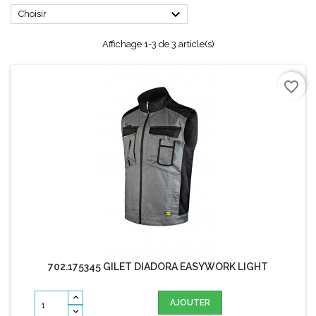

Choisir
Affichage 1-3 de 3 article(s)
favorite_border
702.175345 GILET DIADORA EASYWORK LIGHT
AJOUTER