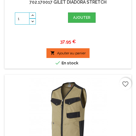
702.170017 GILET DIADORA STRETCH
AJOUTER
Prix
37,95 €

Ajouter au panier

En stock
favorite_border