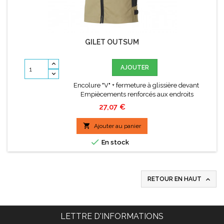
GILET OUTSUM
AJOUTER
Encolure "V" + fermeture à glissière devant
Empiècements renforcés aux endroits
stratégiques Pattes de serrage de chaque côté Dos
Prix
27,07 €
couvre reins Nombreuses poches Solidité
renforcée par piqûres gros fil et points d'arrêts

Ajouter au panier

En stock

RETOUR EN HAUT
LETTRE D'INFORMATIONS