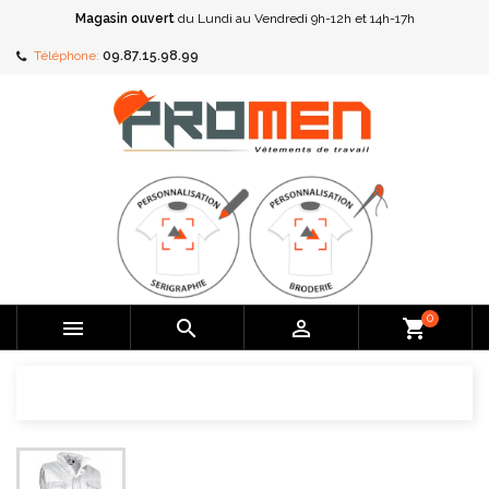
Magasin ouvert
du Lundi au Vendredi 9h-12h et 14h-17h
Téléphone:
09.87.15.98.99
0



shopping_cart