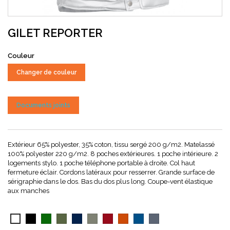
GILET REPORTER
Couleur
Changer de couleur
Documents joints
Extérieur 65% polyester, 35% coton, tissu sergé 200 g/m2. Matelassé
100% polyester 220 g/m2. 8 poches extérieures. 1 poche intérieure. 2
logements stylo. 1 poche téléphone portable à droite. Col haut
fermeture éclair. Cordons latéraux pour resserrer. Grande surface de
sérigraphie dans le dos. Bas du dos plus long. Coupe-vent élastique
aux manches
Noir
Vert
Vert
Bleu
Gris
Rouge
Orange
Bleu
Gris
Blanc
bouteille
militaire
marine
ciment
lotus
party
royal
charbon