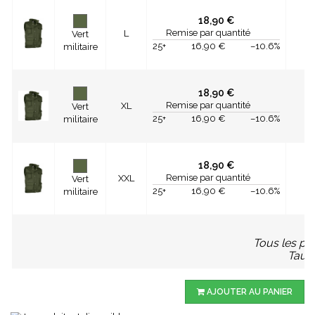
18,90 €
Remise par quantité
L
Vert
25+
16,90 €
–10.6%
militaire
18,90 €
Remise par quantité
XL
Vert
25+
16,90 €
–10.6%
militaire
18,90 €
Remise par quantité
XXL
Vert
25+
16,90 €
–10.6%
militaire
Tous les pri
Taux 
AJOUTER AU PANIER