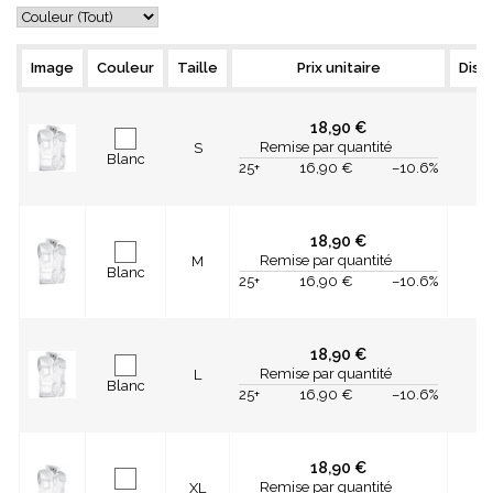
orion
Image
Couleur
Taille
Prix unitaire
Disp
18,90 €
Remise par quantité
S
Blanc
25+
16,90 €
–10.6%
18,90 €
Remise par quantité
M
Blanc
25+
16,90 €
–10.6%
18,90 €
Remise par quantité
L
Blanc
25+
16,90 €
–10.6%
18,90 €
Remise par quantité
XL