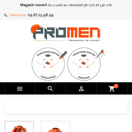
Magasin ouvert
du Lundi au Vendredi 9h-12h et 14h-17h
Téléphone:
09.87.15.98.99
0



shopping_cart